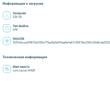
Информация о загрузке
Загрузки
234 116
Тип файла
APK
SHA256
2537a3ccad78870a1330e711ba3b2b0f4aa8efa67c30676e234fc42b8cde932
Техническая информация
Имя пакета
com.lojical.AM2R