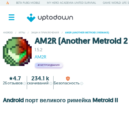
BETA PUBG MOBILE
MY HERO ACADEMIA UNITED SURVIVAL
GAME WORLD: LIFE 
ANDROID
/
ИГРЫ
/
ЭКШН И ПРИКЛЮЧЕНИЯ
/
AM2R (ANOTHER METROID 2 REMAKE)
AM2R (Another Metroid 2
1.5.2
AM2R
#1
МЕТРОИДВАНИЯ
4.7
234.1 k
26
отзывов
скачиваний
Безопасность
Android порт великого римейка Metroid II