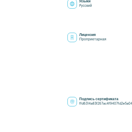
Языки
Pусский
Лицензия
Проприетарная
Подпись сертификата
ffd6314a83f267ac4f9407fd2e5a0